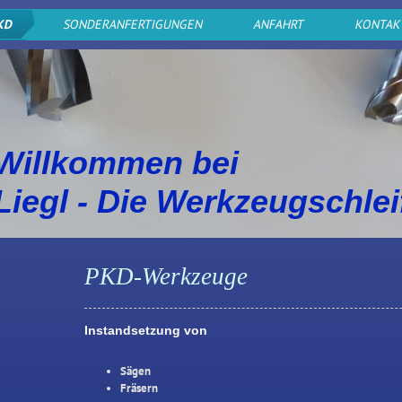
KD
SONDERANFERTIGUNGEN
ANFAHRT
KONTA
Willkommen bei
Liegl - Die Werkzeugschlei
PKD-Werkzeuge
Instandsetzung von
Sägen
Fräsern