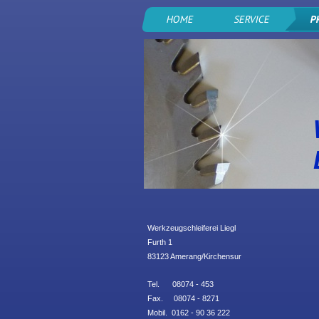
HOME
SERVICE
P
Werkzeugschleiferei
Liegl
Furth 1
83123 Amerang/Kirchensur
Tel. 08074 - 453
Fax. 08074 - 8271
Mobil. 0162 - 90 36 222