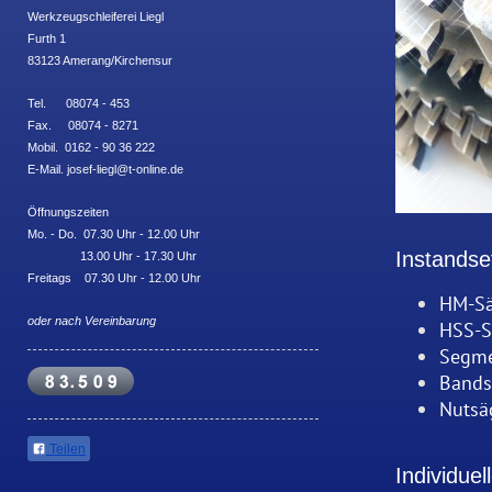
Werkzeugschleiferei
Liegl
Furth 1
83123 Amerang/Kirchensur
Tel. 08074 - 453
Fax. 08074 - 8271
Mobil. 0162 - 90 36 222
E-Mail. josef-liegl@t-online.de
Öffnungszeiten
Mo. - Do. 07.30 Uhr - 12.00 Uhr
Instandse
13.00 Uhr - 17.30 Uhr
Freitags 07.30 Uhr - 12.00 Uhr
HM-Sä
oder nach Vereinbarung
HSS-S
Segme
Bands
Nutsä
Teilen
Individue